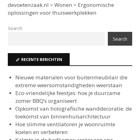
devoetenzaak.nl
>
Wonen
>
Ergonomische
oplossingen voor thuiswerkplekken
Search
Search
RECENTE BERICHTEN
Nieuwe materialen voor buitenmeubilair die
extreme weersomstandigheden weerstaan
Eco-vriendelijke feestjes: hoe je duurzame
zomer BBQ’s organiseert
Opkomst van holografische wanddecoratie: de
toekomst van binnenhuisarchitectuur
Hoe slimme ventilatoren je woonruimte
koelen en verbeteren
Kalmte in de badkamer: creëer een spa-