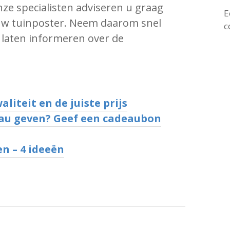
e specialisten adviseren u graag
E
 uw tuinposter. Neem daarom snel
c
e laten informeren over de
liteit en de juiste prijs
au geven? Geef een cadeaubon
en – 4 ideeën