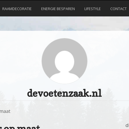
RAAMDECORATIE
ENERGIE BESPAREN
LIFESTYLE
CONTACT
devoetenzaak.nl
 maat
d
r op maat