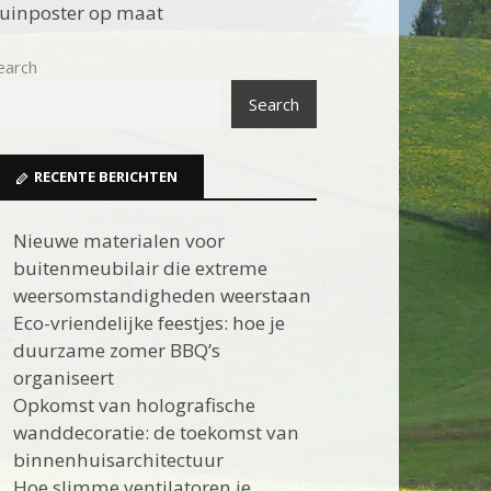
uinposter op maat
earch
Search
RECENTE BERICHTEN
Nieuwe materialen voor
buitenmeubilair die extreme
weersomstandigheden weerstaan
Eco-vriendelijke feestjes: hoe je
duurzame zomer BBQ’s
organiseert
Opkomst van holografische
wanddecoratie: de toekomst van
binnenhuisarchitectuur
Hoe slimme ventilatoren je