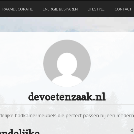
RAAMDECORATIE
ENERGIE BESPAREN
LIFESTYLE
CONTACT
devoetenzaak.nl
delijke badkamermeubels die perfect passen bij een modern 
d
ndelijke