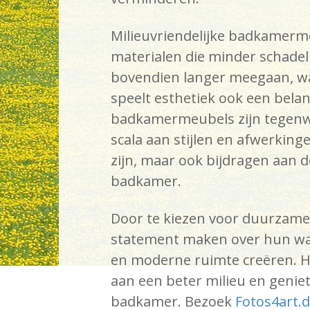
Milieuvriendelijke badkamerm
materialen die minder schadelij
bovendien langer meegaan, wat
speelt esthetiek ook een belang
badkamermeubels zijn tegenwo
scala aan stijlen en afwerking
zijn, maar ook bijdragen aan d
badkamer.
Door te kiezen voor duurzame
statement maken over hun waard
en moderne ruimte creëren. Het
aan een beter milieu en geniet
badkamer. Bezoek
Fotos4art.