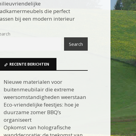
ilieuvriendelijke
adkamermeubels die perfect
assen bij een modern interieur
earch
Search
RECENTE BERICHTEN
Nieuwe materialen voor
buitenmeubilair die extreme
weersomstandigheden weerstaan
Eco-vriendelijke feestjes: hoe je
duurzame zomer BBQ’s
organiseert
Opkomst van holografische
wanddecoratie: de toekomst van