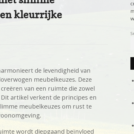
c
m
en kleurrijke
w
S
harmonieert de levendigheid van
eloverwogen meubelkeuzes. Deze
t creëren van een ruimte die zowel
Dit artikel verkent de principes en
slimme meubelkeuzes om rust te
 woonomgeving.
ruimte wordt diepgaand beïnvloed