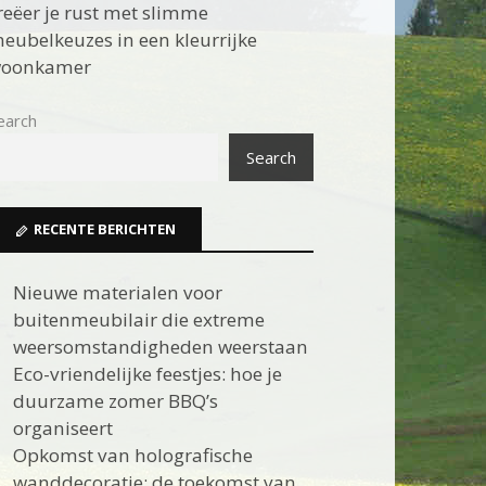
reëer je rust met slimme
eubelkeuzes in een kleurrijke
oonkamer
earch
Search
RECENTE BERICHTEN
Nieuwe materialen voor
buitenmeubilair die extreme
weersomstandigheden weerstaan
Eco-vriendelijke feestjes: hoe je
duurzame zomer BBQ’s
organiseert
Opkomst van holografische
wanddecoratie: de toekomst van