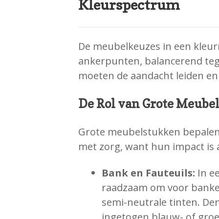
Kleurspectrum
De meubelkeuzes in een kleur
ankerpunten, balancerend tege
moeten de aandacht leiden en t
De Rol van Grote Meube
Grote meubelstukken bepalen d
met zorg, want hun impact is a
Bank en Fauteuils:
In ee
raadzaam om voor banken 
semi-neutrale tinten. Denk
ingetogen blauw- of groe