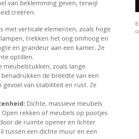
oel van beklemming geven, terwijl
heid creëren.
E
 met verticale elementen, zoals hoge
c
e lampen, trekken het oog omhoog en
ogte en grandeur aan een kamer. Ze
mte optillen.
 meubelstukken, zoals lange
, benadrukken de breedte van een
evoel van stabiliteit en rust. Ze
tenheid:
Dichte, massieve meubels
s. Open rekken of meubels op pootjes
rdoor de ruimte opener en lichter
chil tussen een dichte muur en een