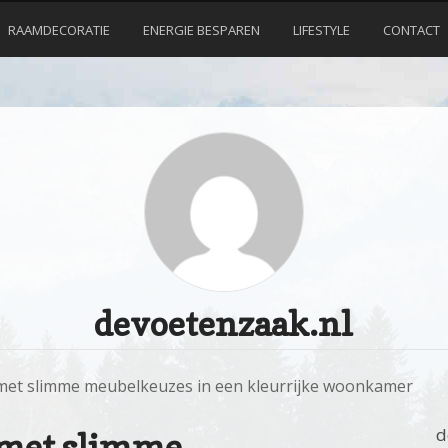
RAAMDECORATIE
ENERGIE BESPAREN
LIFESTYLE
CONTACT
devoetenzaak.nl
 met slimme meubelkeuzes in een kleurrijke woonkamer
d
t met slimme