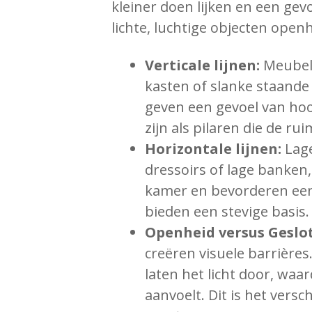
kleiner doen lijken en een gev
lichte, luchtige objecten open
Verticale lijnen:
Meubels
kasten of slanke staand
geven een gevoel van ho
zijn als pilaren die de rui
Horizontale lijnen:
Lage
dressoirs of lage banken
kamer en bevorderen een g
bieden een stevige basis.
Openheid versus Geslo
creëren visuele barrière
laten het licht door, waa
aanvoelt. Dit is het vers