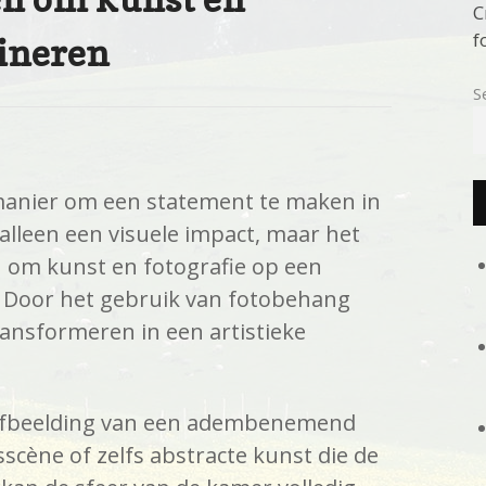
C
f
bineren
S
manier om een statement te maken in
alleen een visuele impact, maar het
n om kunst en fotografie op een
 Door het gebruik van fotobehang
ransformeren in een artistieke
afbeelding van een adembenemend
scène of zelfs abstracte kunst die de