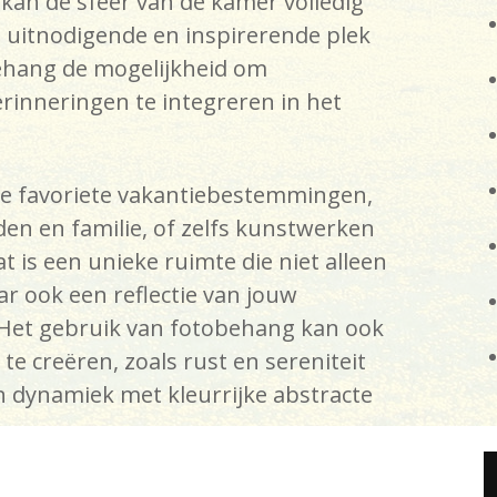
 kan de sfeer van de kamer volledig
 uitnodigende en inspirerende plek
ehang de mogelijkheid om
rinneringen te integreren in het
 je favoriete vakantiebestemmingen,
n en familie, of zelfs kunstwerken
t is een unieke ruimte die niet alleen
ar ook een reflectie van jouw
. Het gebruik van fotobehang kan ook
e creëren, zoals rust en sereniteit
n dynamiek met kleurrijke abstracte