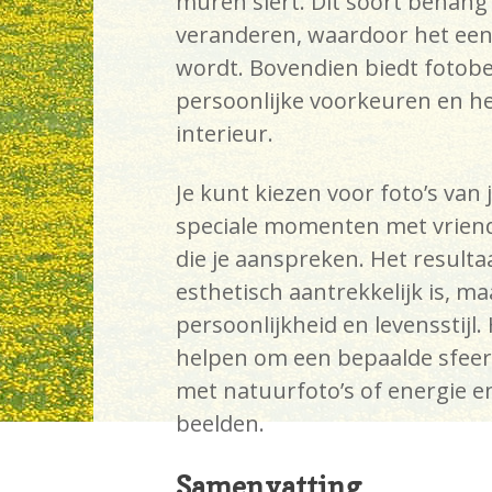
muren siert. Dit soort behang
veranderen, waardoor het een
wordt. Bovendien biedt fotob
persoonlijke voorkeuren en he
interieur.
Je kunt kiezen voor foto’s van
speciale momenten met vriende
die je aanspreken. Het resultaa
esthetisch aantrekkelijk is, ma
persoonlijkheid en levensstijl
helpen om een bepaalde sfeer t
met natuurfoto’s of energie e
beelden.
Samenvatting